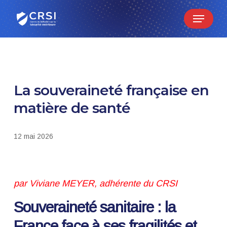
Skip
Menu
to
main
content
La souveraineté française en
matière de santé
12 mai 2026
par Viviane MEYER, adhérente du CRSI
Souveraineté sanitaire : la
France face à ses fragilités et