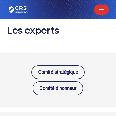
Skip
Menu
to
main
content
Les experts
Comité stratégique
Comité d’honneur