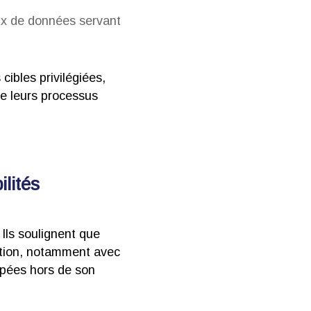
eux de données servant
ibles privilégiées,
de leurs processus
lités
 Ils soulignent que
ation, notamment avec
ppées hors de son