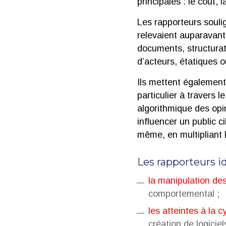
principales : le coût, 
Les rapporteurs soulig
relevaient auparavant
documents, structurat
d’acteurs, étatiques o
Ils mettent égalemen
particulier à travers
algorithmique des opin
influencer un public c
même, en multipliant 
Les rapporteurs id
la manipulation de
comportemental ;
les atteintes à la c
création de logiciel