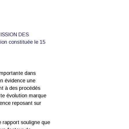
MMISSION DES
on constituée le 15
 importante dans
 en évidence une
ant à des procédés
ette évolution marque
rence reposant sur
e rapport souligne que