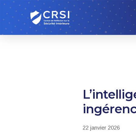
Skip
to
main
content
L’intelli
ingérenc
22 janvier 2026