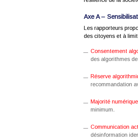
résilience de la socié
Axe A – Sensibilisat
Les rapporteurs propo
des citoyens et à lim
Consentement algo
des algorithmes de
Réserve algorithmi
recommandation avan
Majorité numérique
minimum.
Communication acti
désinformation iden