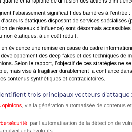
la qualité et la rapidité de diffusion des actions d’influenc
nent l’abaissement significatif des barrières à l’entrée :
 d’acteurs étatiques disposant de services spécialisés (
ion de réseaux d’influence) sont désormais accessibles 
u non étatiques, à un coût réduit.
t en évidence une remise en cause du cadre informatio
 le développement des deep fakes et des techniques de m
ions. Selon le rapport, l’objectif de ces stratégies ne se 
ible, mais vise à fragiliser durablement la confiance dans 
les contenus synthétiques et contradictoires.
entifient trois principaux vecteurs d’attaque 
s opinions
, via la génération automatisée de contenus et
ybersécurité
, par l’automatisation de la détection de vulné
s malveillants évolutifs ;