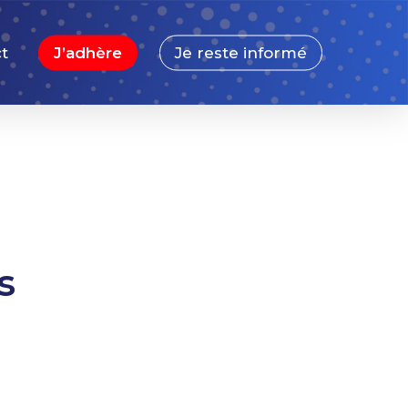
t
J’adhère
Je reste informé
s