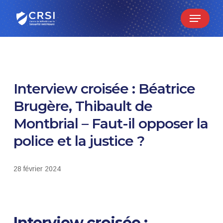
Skip
Menu
to
main
content
Interview croisée : Béatrice
Brugère, Thibault de
Montbrial – Faut-il opposer la
police et la justice ?
28 février 2024
Interview croisée :