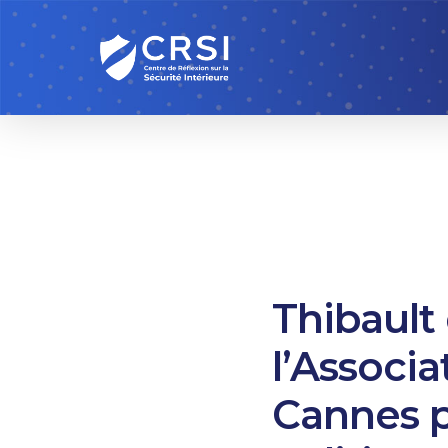
Skip
to
main
content
Thibault 
l’Associa
Cannes p