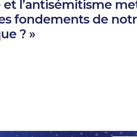
 et l’antisémitisme met
 les fondements de not
ue ? »