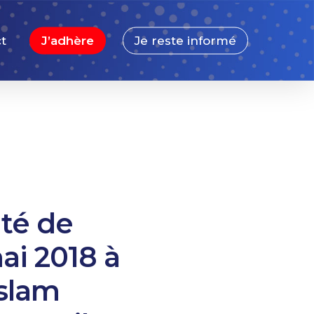
t
J’adhère
Je reste informé
ité de
ai 2018 à
Islam