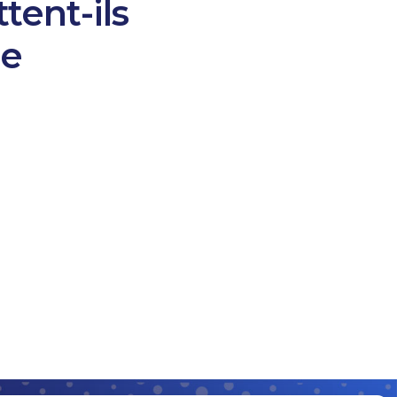
tent-ils
re