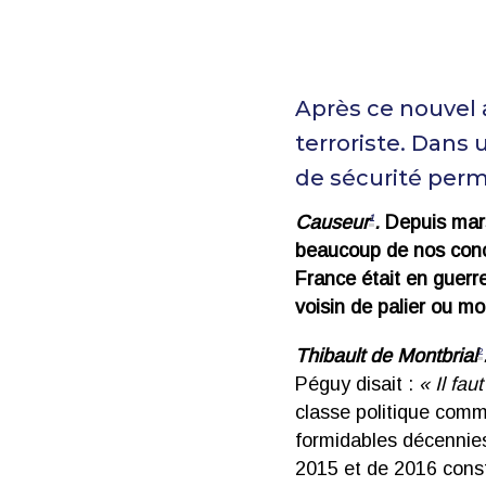
Après ce nouvel 
terroriste. Dans 
de sécurité perme
Causeur
.
Depuis mars
1
beaucoup de nos conc
France était en guerr
voisin de palier ou m
Thibault de Montbrial
2
Péguy disait :
« Il fau
classe politique comm
formidables décennies
2015 et de 2016 const