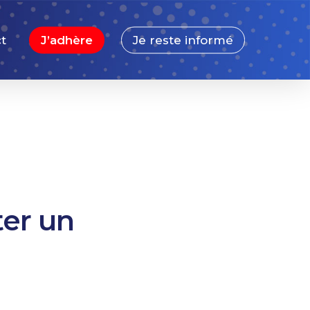
t
J’adhère
Je reste informé
ter un