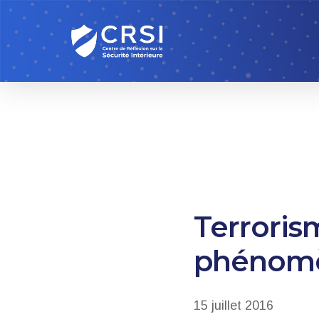
Skip
to
main
content
Terrorism
phénomè
15 juillet 2016