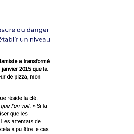
mesure du danger
établir un niveau
slamiste a transformé
janvier 2015 que la
eur de pizza, mon
e réside la clé.
e que l’on voit. »
Si la
iser que les
 Les attentats de
ela a pu être le cas