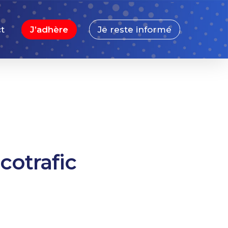
t
J’adhère
Je reste informé
cotrafic