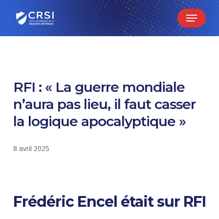
Skip
Menu
to
main
content
RFI : « La guerre mondiale
n’aura pas lieu, il faut casser
la logique apocalyptique »
8 avril 2025
Frédéric Encel était sur RFI