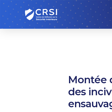
Skip
to
main
content
Montée d
des inci
ensauva