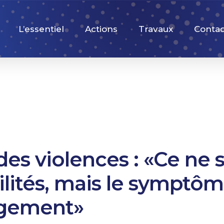
L’essentiel
Actions
Travaux
Contac
es violences : «Ce ne 
vilités, mais le symptô
gement»