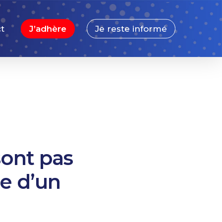
t
J’adhère
Je reste informé
sont pas
me d’un