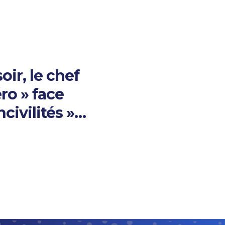
ir, le chef
ro » face
ncivilités »…