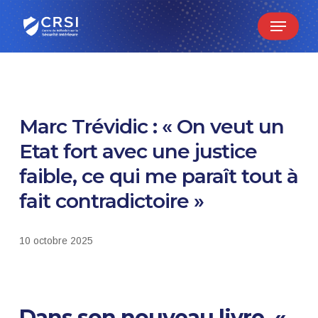
Skip
Menu
to
main
content
Marc Trévidic : « On veut un
Etat fort avec une justice
faible, ce qui me paraît tout à
fait contradictoire »
10 octobre 2025
Dans son nouveau livre, «