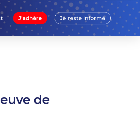
t
J’adhère
Je reste informé
preuve de