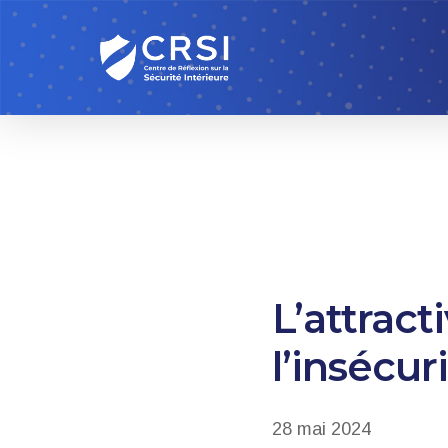
Skip
to
main
content
L’attract
l’insécur
28 mai 2024