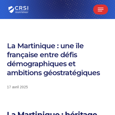
Skip
Menu
to
main
content
La Martinique : une île
française entre défis
démographiques et
ambitions géostratégiques
17 avril 2025
La Martinique : héritage