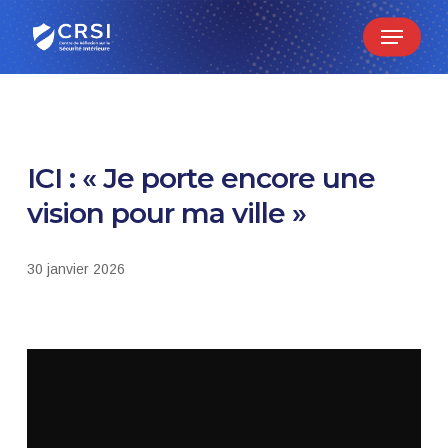
Skip
Menu
to
main
content
ICI : « Je porte encore une
vision pour ma ville »
30 janvier 2026