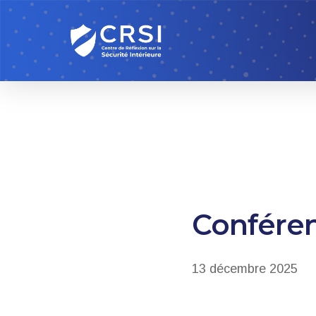
Skip
to
main
content
Confére
13 décembre 2025