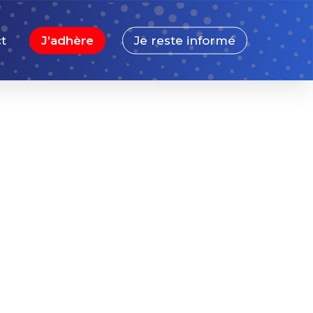
t
J’adhère
Je reste informé