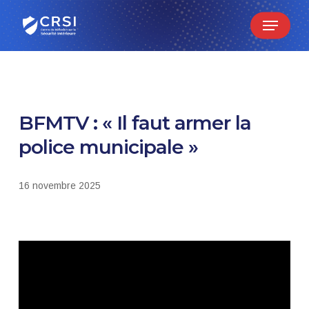
Skip
Menu
to
main
content
BFMTV : « Il faut armer la
police municipale »
16 novembre 2025